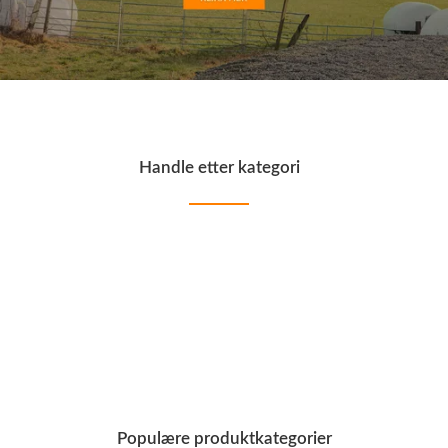
Reservedeler
Nye Wee produkter
Tilbud
Lagertømming
Aktuelt
Handle etter kategori
Kundeservice
Leasing
Industri og anlegg
Landbruksutstyr
Hjem, hage, fritid og sjø
Skogsutstyr
Populære produktkategorier