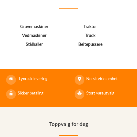
Gravemaskiner
Traktor
Vedmaskiner
Truck
Stålhaller
Beitepussere
Lynrask levering
Norsk virksomhet
Sikker betaling
Stort vareutvalg
Toppvalg for deg