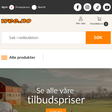
Jeg er:
Privatperson
Bedrift
Min side
0
Handlekurv
Søk
SØK
Alle produkter
Industri og anlegg
Skogsutstyr
Landbruksutstyr
Hjem, hage, fritid og sjø
Vinter og snøutstyr