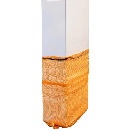
Reservedeler
Nye Wee produkter
Tilbud
Lagertømming
Aktuelt
Kundeservice
Leasing