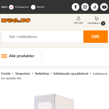
Jeg er:
Privatperson
Bedrift
Min side
0
Handlekurv
Søk
SØK
Alle produkter
Industri og anlegg
Forside
Skogsutstyr
Vedtørking
Sekkekanaler og pakkebord
Sekkekanal
Skogsutstyr
>
for vedsekk 40L
Landbruksutstyr
Hjem, hage, fritid og sjø
Vinter og snøutstyr