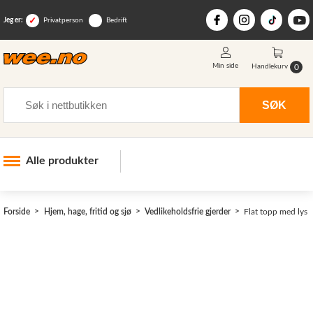
Jeg er:
Privatperson
Bedrift
Min side
0
Handlekurv
Søk
SØK
Alle produkter
Industri og anlegg
Forside
Hjem, hage, fritid og sjø
Vedlikeholdsfrie gjerder
Flat topp med lys
Skogsutstyr
Landbruksutstyr
Hjem, hage, fritid og sjø
>
Vinter og snøutstyr