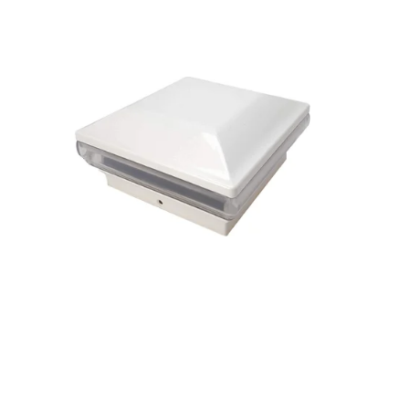
Reservedeler
Nye Wee produkter
Tilbud
Lagertømming
Aktuelt
Kundeservice
Leasing