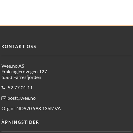
KONTAKT OSS
Wee.no AS
Frakkagjerdvegen 127
5563 Førresfjorden
52 77 01 11
post@wee.no
Org.nr NO970 998 136MVA
ÅPNINGSTIDER