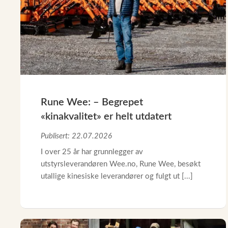
Reservedeler
Nye Wee produkter
Tilbud
Lagertømming
Aktuelt
Rune Wee: – Begrepet
Kundeservice
«kinakvalitet» er helt utdatert
Leasing
Publisert: 22.07.2026
I over 25 år har grunnlegger av
utstyrsleverandøren Wee.no, Rune Wee, besøkt
utallige kinesiske leverandører og fulgt ut [...]