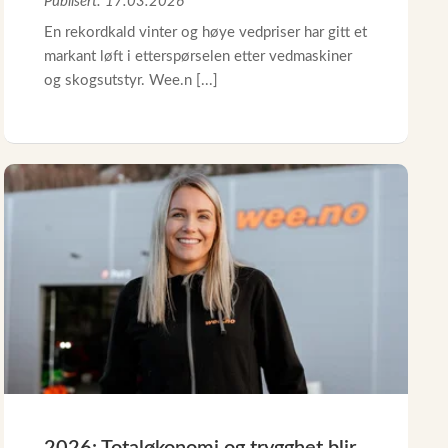
Publisert: 17.03.2026
En rekordkald vinter og høye vedpriser har gitt et
markant løft i etterspørselen etter vedmaskiner
og skogsutstyr. Wee.n [...]