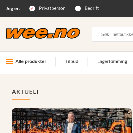
Privatperson
Bedrift
Jeg er:
Søk
Alle produkter
Tilbud
Lagertømming
Industri og anlegg
AKTUELT
Skogsutstyr
Landbruksutstyr
Hjem, hage, fritid og sjø
Vinter og snøutstyr