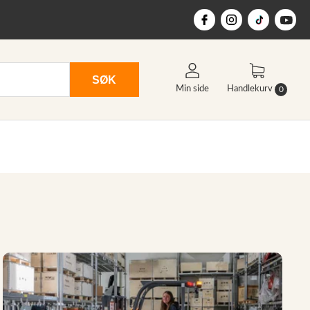
SØK
Min side
Handlekurv
0