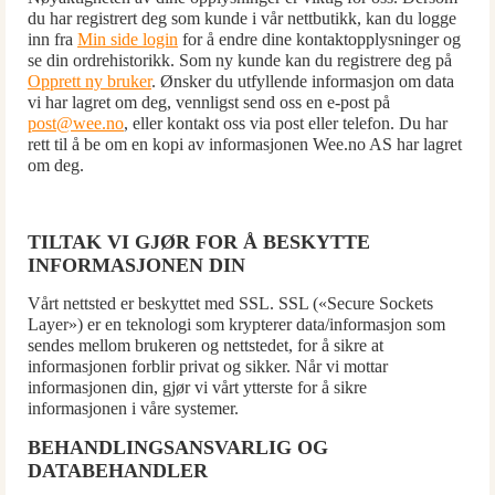
du har registrert deg som kunde i vår nettbutikk, kan du logge
inn fra
Min side login
for å endre dine kontaktopplysninger og
se din ordrehistorikk. Som ny kunde kan du registrere deg på
Opprett ny bruker
. Ønsker du utfyllende informasjon om data
vi har lagret om deg, vennligst send oss en e-post på
post@wee.no
, eller kontakt oss via post eller telefon. Du har
rett til å be om en kopi av informasjonen Wee.no AS har lagret
om deg.
TILTAK VI GJØR FOR Å BESKYTTE
INFORMASJONEN DIN
Vårt nettsted er beskyttet med SSL. SSL («Secure Sockets
Layer») er en teknologi som krypterer data/informasjon som
sendes mellom brukeren og nettstedet, for å sikre at
informasjonen forblir privat og sikker. Når vi mottar
informasjonen din, gjør vi vårt ytterste for å sikre
informasjonen i våre systemer.
BEHANDLINGSANSVARLIG OG
DATABEHANDLER