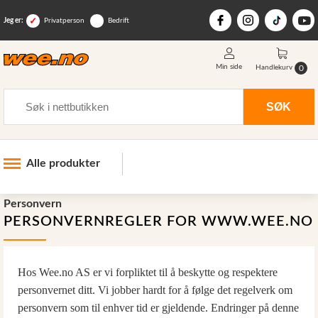
Jeg er:
Privatperson
Bedrift
Min side
0
Handlekurv
Søk
SØK
Alle produkter
Industri og anlegg
Personvern
PERSONVERNREGLER FOR WWW.WEE.NO
Skogsutstyr
Landbruksutstyr
Hos Wee.no AS er vi forpliktet til å beskytte og respektere
Hjem, hage, fritid og sjø
personvernet ditt. Vi jobber hardt for å følge det regelverk om
Vinter og snøutstyr
personvern som til enhver tid er gjeldende. Endringer på denne