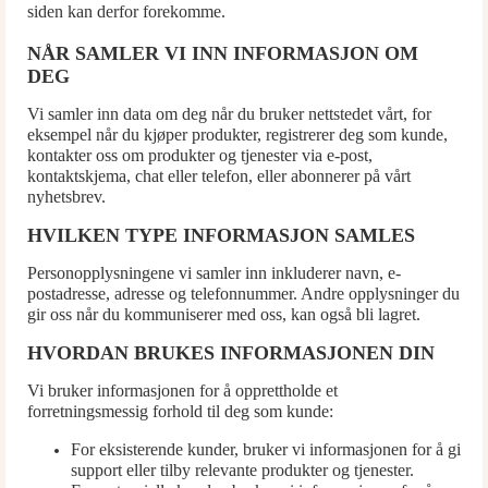
siden kan derfor forekomme.
Reservedeler
NÅR SAMLER VI INN INFORMASJON OM
Nye Wee produkter
DEG
Tilbud
Vi samler inn data om deg når du bruker nettstedet vårt, for
Lagertømming
eksempel når du kjøper produkter, registrerer deg som kunde,
kontakter oss om produkter og tjenester via e-post,
Aktuelt
kontaktskjema, chat eller telefon, eller abonnerer på vårt
nyhetsbrev.
Kundeservice
HVILKEN TYPE INFORMASJON SAMLES
Leasing
Personopplysningene vi samler inn inkluderer navn, e-
postadresse, adresse og telefonnummer. Andre opplysninger du
gir oss når du kommuniserer med oss, kan også bli lagret.
HVORDAN BRUKES INFORMASJONEN DIN
Vi bruker informasjonen for å opprettholde et
forretningsmessig forhold til deg som kunde:
For eksisterende kunder, bruker vi informasjonen for å gi
support eller tilby relevante produkter og tjenester.