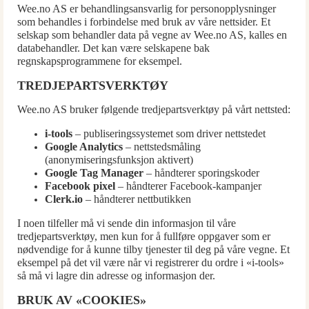
Wee.no AS er behandlingsansvarlig for personopplysninger
som behandles i forbindelse med bruk av våre nettsider. Et
selskap som behandler data på vegne av Wee.no AS, kalles en
databehandler. Det kan være selskapene bak
regnskapsprogrammene for eksempel.
TREDJEPARTSVERKTØY
Wee.no AS bruker følgende tredjepartsverktøy på vårt nettsted:
i-tools
– publiseringssystemet som driver nettstedet
Google Analytics
– nettstedsmåling
(anonymiseringsfunksjon aktivert)
Google Tag Manager
– håndterer sporingskoder
Facebook pixel
– håndterer Facebook-kampanjer
Clerk.io
– håndterer nettbutikken
I noen tilfeller må vi sende din informasjon til våre
tredjepartsverktøy, men kun for å fullføre oppgaver som er
nødvendige for å kunne tilby tjenester til deg på våre vegne. Et
eksempel på det vil være når vi registrerer du ordre i «i-tools»
så må vi lagre din adresse og informasjon der.
BRUK AV «COOKIES»