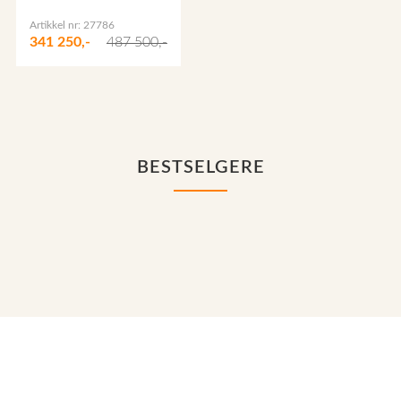
Artikkel nr: 27786
341 250,-
487 500,-
BESTSELGERE