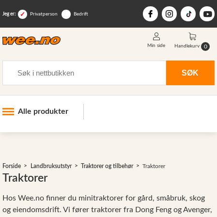
Jeg er:
Privatperson
Bedrift
Min side
0
Handlekurv
Søk
SØK
Alle produkter
Industri og anlegg
Skogsutstyr
Forside
Landbruksutstyr
Traktorer og tilbehør
Traktorer
Landbruksutstyr
>
Traktorer
Hjem, hage, fritid og sjø
Hos Wee.no finner du minitraktorer for gård, småbruk, skog
Vinter og snøutstyr
og eiendomsdrift. Vi fører traktorer fra Dong Feng og Avenger,