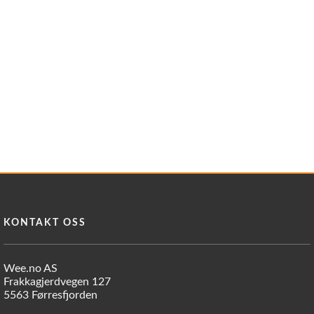
KONTAKT OSS
Wee.no AS
Frakkagjerdvegen 127
5563 Førresfjorden