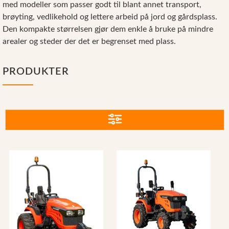
med modeller som passer godt til blant annet transport,
Reservedeler
brøyting, vedlikehold og lettere arbeid på jord og gårdsplass.
Nye Wee produkter
Den kompakte størrelsen gjør dem enkle å bruke på mindre
arealer og steder der det er begrenset med plass.
Tilbud
Lagertømming
PRODUKTER
Aktuelt
Kundeservice
Leasing