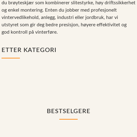
du brøyteskjær som kombinerer slitestyrke, høy driftssikkerhet
Reservedeler
og enkel montering. Enten du jobber med profesjonelt
Nye Wee produkter
vintervedlikehold, anlegg, industri eller jordbruk, har vi
utstyret som gir deg bedre presisjon, høyere effektivitet og
Tilbud
god kontroll på vinterføre.
Lagertømming
Aktuelt
ETTER KATEGORI
Kundeservice
Leasing
Til mindre
Til truck
Til
redskapsmaskiner
Snøploger
traktor/hjullaster
BESTSELGERE