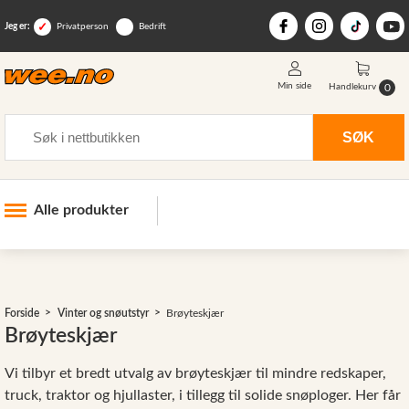
Jeg er:
Privatperson
Bedrift
Min side
0
Handlekurv
Søk
SØK
Alle produkter
Industri og anlegg
Skogsutstyr
Forside
Vinter og snøutstyr
Brøyteskjær
Landbruksutstyr
Brøyteskjær
Hjem, hage, fritid og sjø
Vi tilbyr et bredt utvalg av brøyteskjær til mindre redskaper,
Vinter og snøutstyr
>
truck, traktor og hjullaster, i tillegg til solide snøploger. Her får