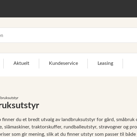
Aktuelt
Kundeservice
Leasing
bruksutstyr
ruksutstyr
>
finner du et bredt utvalg av landbruksutstyr for gård, småbruk o
, slåmaskiner, traktorskuffer, rundballeutstyr, strøvogner og prod
priser som gir mening, slik at du finner utstyr som passer til båd