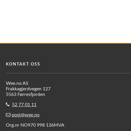
KONTAKT OSS
Wee.no AS
Frakkagjerdvegen 127
5563 Førresfjorden
52 77 01 11
post@wee.no
Org.nr NO970 998 136MVA