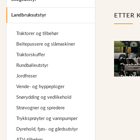
Reservedeler
ETTER 
Landbruksutstyr
Nye Wee produkter
Tilbud
Traktorer og tilbehør
Lagertømming
Beitepussere og slåmaskiner
Traktore
Aktuelt
Rundball
Traktorskuffer
Snøryddi
Dyrehold
vedlikeh
Rundballeutstyr
Kundeservice
gårdsuts
Pallegafl
Jordfreser
Leasing
Triangler
hurtigko
Vende- og hyppeploger
Snørydding og vedlikehold
Strøvogner og spredere
Trykksprøyter og vannpumper
Dyrehold, fjøs- og gårdsutstyr
ATV-tilbehør