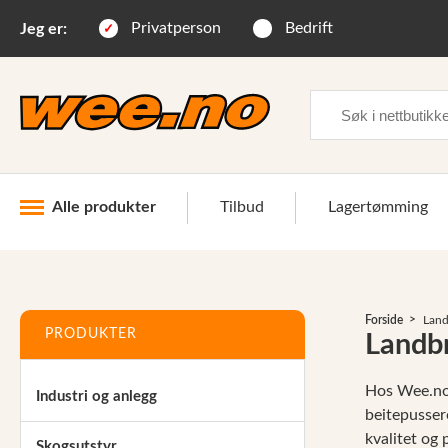
Privatperson
Bedrift
Jeg er:
Søk
Alle produkter
Tilbud
Lagertømming
Industri og anlegg
Forside
Land
Skogsutstyr
PRODUKTER
Landb
Landbruksutstyr
Hos Wee.no 
Industri og anlegg
Hjem, hage, fritid og sjø
beitepussere
kvalitet og 
Vinter og snøutstyr
Skogsutstyr