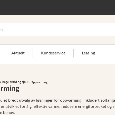
Aktuelt
Kundeservice
Leasing
 hage, fritid og sjø
Oppvarming
rming
du et bredt utvalg av løsninger for oppvarming, inkludert solfang
>
r utviklet for å gi effektiv varme, redusere energiforbruket og si
le behov.