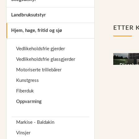
Reservedeler
Landbruksutstyr
Nye Wee produkter
ETTER 
Hjem, hage, fritid og sjø
Tilbud
Lagertømming
Vedlikeholdsfrie gjerder
Aktuelt
Vedlikeholdsfrie glassgjerder
Solfange
Kundeservice
Dieselva
Motoriserte trillebårer
Parafinv
Leasing
Kunstgress
Fiberduk
Oppvarming
Markise - Baldakin
Vinsjer