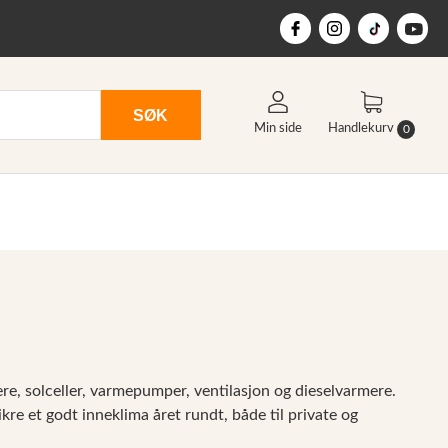
SØK
Min side
Handlekurv
0
ere, solceller, varmepumper, ventilasjon og dieselvarmere.
kre et godt inneklima året rundt, både til private og