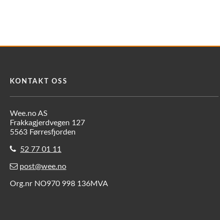
KONTAKT OSS
Wee.no AS
Frakkagjerdvegen 127
5563 Førresfjorden
52 77 01 11
post@wee.no
Org.nr NO970 998 136MVA