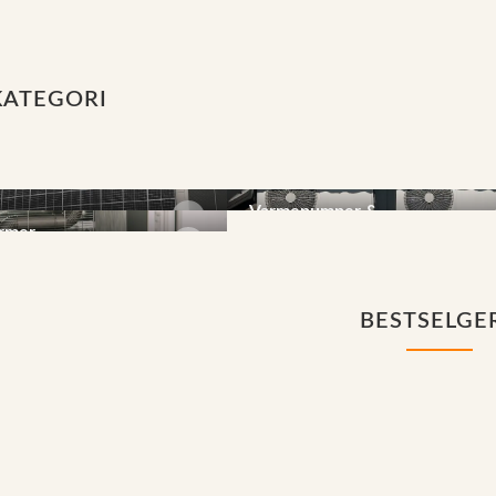
KATEGORI
Varmepumper &
re & Solceller
rmer -
Ventilasjon
armer
BESTSELGE