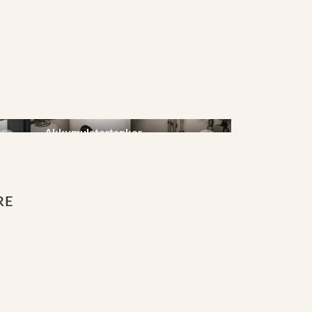
Akkumulatortanker
Gjennomstrømsvarmer
RE