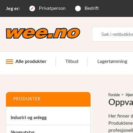
Privatperson
Bedrift
Jeg er:
Søk
Alle produkter
Tilbud
Lagertømming
Industri og anlegg
Forside
Hjem,
Skogsutstyr
PRODUKTER
Oppva
Landbruksutstyr
Her finner 
Industri og anlegg
Hjem, hage, fritid og sjø
Produktene e
profesjonel
Vinter og snøutstyr
Skogsutstyr