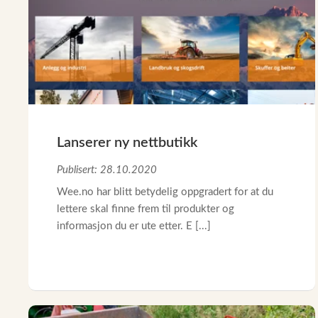
Reservedeler
Nye Wee produkter
Tilbud
Lagertømming
Aktuelt
Lanserer ny nettbutikk
Kundeservice
Publisert: 28.10.2020
Leasing
Wee.no har blitt betydelig oppgradert for at du
lettere skal finne frem til produkter og
informasjon du er ute etter. E [...]