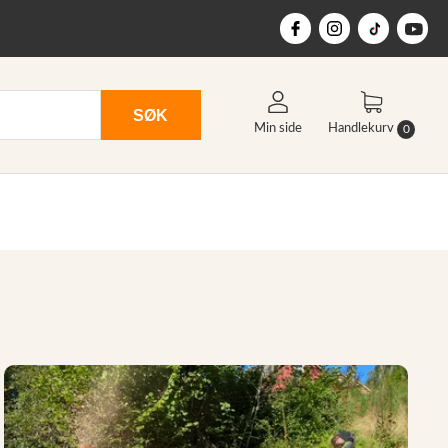
SØK
Min side
Handlekurv
0