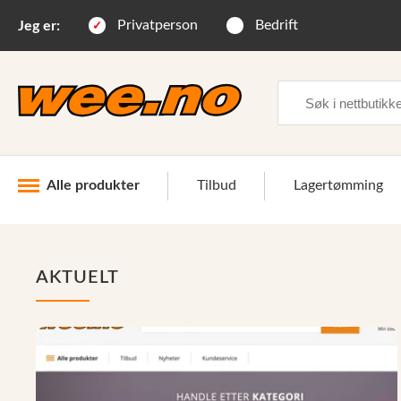
Privatperson
Bedrift
Jeg er:
Søk
Alle produkter
Tilbud
Lagertømming
Industri og anlegg
AKTUELT
Skogsutstyr
Landbruksutstyr
Hjem, hage, fritid og sjø
Vinter og snøutstyr