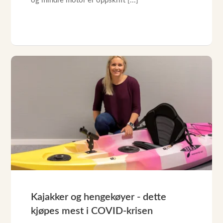
og mindre motor er oppskrift [...]
Kajakker og hengekøyer - dette
kjøpes mest i COVID-krisen