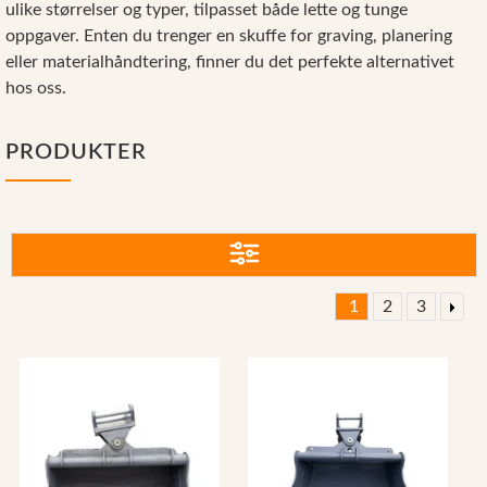
ulike størrelser og typer, tilpasset både lette og tunge
Reservedeler
oppgaver. Enten du trenger en skuffe for graving, planering
Nye Wee produkter
eller materialhåndtering, finner du det perfekte alternativet
hos oss.
Tilbud
Lagertømming
PRODUKTER
Aktuelt
Kundeservice
Leasing
1
2
3