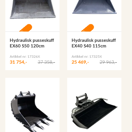
-15%
-15%
Hydraulisk pusseskuff
Hydraulisk pusseskuff
EX60 S50 120cm
EX40 S40 115cm
Artikkel nr: 17326X
Artikkel nr: 17325X
31 754,-
37 358,-
25 469,-
29 963,-