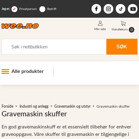
Jeg er:
Privatperson
Bedrift
Min side
0
Handlekurv
Søk
SØK
Alle produkter
Industri og anlegg
>
Skogsutstyr
Forside
Industri og anlegg
Gravemaskin og utstyr
Gravemaskin skuffer
Landbruksutstyr
Gravemaskin skuffer
Hjem, hage, fritid og sjø
En god gravemaskinskuff er et essensielt tilbehør for enhver
Vinter og snøutstyr
graveoppgave. Våre skuffer til gravemaskin er tilgjengelige i