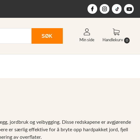
SØK
Min side
Handlekurv
0
legg, jordbruk og veibygging. Disse redskapene er avgjørende
re er særlig effektive for å bryte opp hardpakket jord, fjell
ering av overflater.