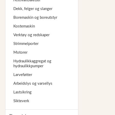
Festivaltoaletter
Dekk, felger og slanger
Boremaskin og boreutstyr
Kostemaskin
Verktøy og redskaper
Strimmelporter
Motorer
Hydraulikkaggregat og
hydraulikkpumper
Larveføtter
Arbeidslys og varsellys
Lastsikring
Sikteverk