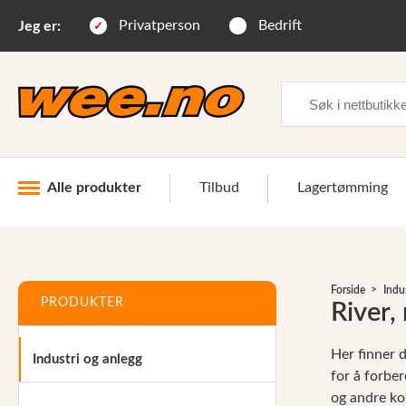
Privatperson
Bedrift
Jeg er:
Søk
Alle produkter
Tilbud
Lagertømming
Industri og anlegg
Forside
Indu
Skogsutstyr
PRODUKTER
River,
Landbruksutstyr
Her finner 
Industri og anlegg
Hjem, hage, fritid og sjø
for å forber
og andre ko
Vinter og snøutstyr