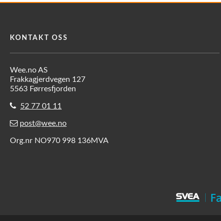
KONTAKT OSS
Wee.no AS
Frakkagjerdvegen 127
5563 Førresfjorden
52 77 01 11
post@wee.no
Org.nr NO970 998 136MVA