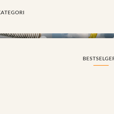
KATEGORI
 rotraker
Ripper
BESTSELGE