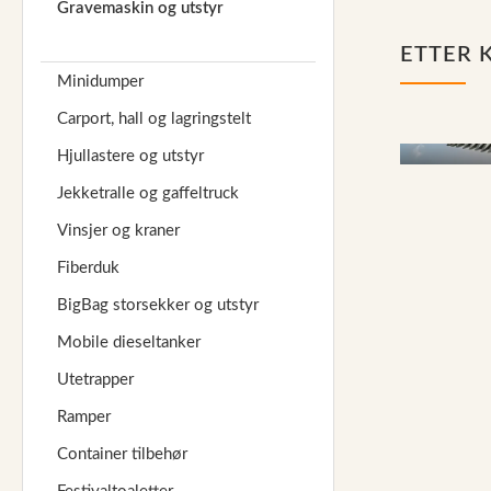
Gravemaskin og utstyr
Reservedeler
ETTER 
Nye Wee produkter
Minidumper
Tilbud
Carport, hall og lagringstelt
Lagertømming
Hjullastere og utstyr
River og
Aktuelt
Jekketralle og gaffeltruck
Kundeservice
Vinsjer og kraner
Fiberduk
Leasing
BigBag storsekker og utstyr
Mobile dieseltanker
Utetrapper
Ramper
Container tilbehør