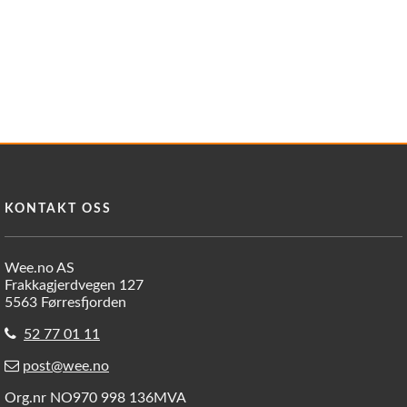
KONTAKT OSS
Wee.no AS
Frakkagjerdvegen 127
5563 Førresfjorden
52 77 01 11
post@wee.no
Org.nr NO970 998 136MVA