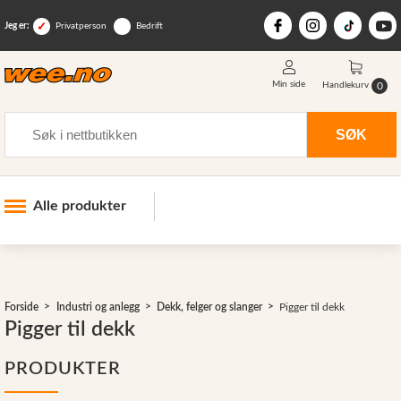
Jeg er:
Privatperson
Bedrift
Min side
0
Handlekurv
Søk
SØK
Alle produkter
Industri og anlegg
>
Skogsutstyr
Forside
Industri og anlegg
Dekk, felger og slanger
Pigger til dekk
Landbruksutstyr
Pigger til dekk
Hjem, hage, fritid og sjø
PRODUKTER
Vinter og snøutstyr