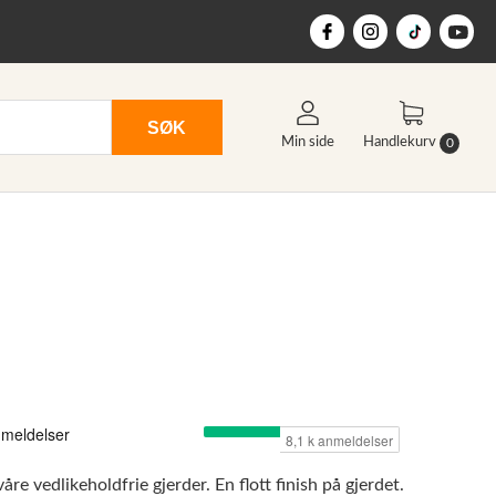
SØK
Min side
Handlekurv
0
re vedlikeholdfrie gjerder. En flott finish på gjerdet.