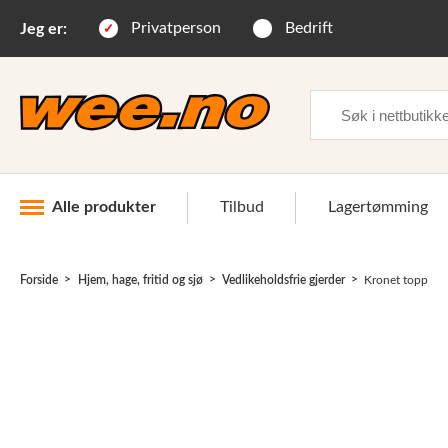
Privatperson
Bedrift
Jeg er:
Søk
Alle produkter
Tilbud
Lagertømming
Forside
Hjem, hage, fritid og sjø
Vedlikeholdsfrie gjerder
Kronet topp
Industri og anlegg
Skogsutstyr
Landbruksutstyr
Hjem, hage, fritid og sjø
Vinter og snøutstyr