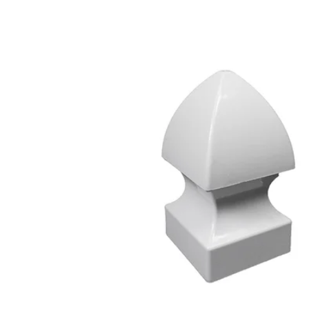
Reservedeler
Nye Wee produkter
Tilbud
Lagertømming
Aktuelt
Kundeservice
Leasing