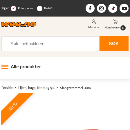
Jeg er:
Privatperson
Bedrift
Min side
0
Handlekurv
Søk
SØK
Alle produkter
Industri og anlegg
Forside
Hjem, hage, fritid og sjø
Slangetrommel 30m
Skogsutstyr
Landbruksutstyr
-10 %
Hjem, hage, fritid og sjø
>
Vinter og snøutstyr