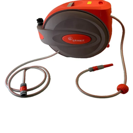
Reservedeler
Nye Wee produkter
Tilbud
Lagertømming
Aktuelt
Kundeservice
Leasing