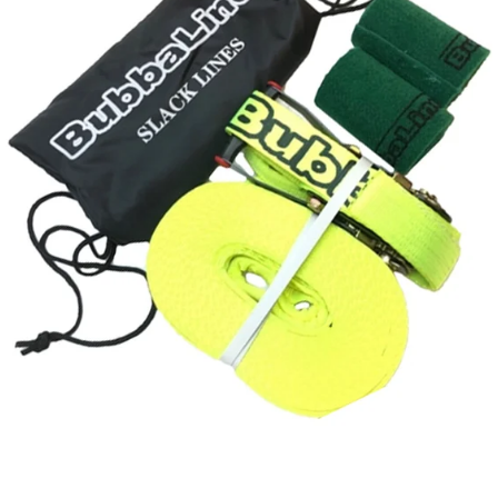
Reservedeler
Nye Wee produkter
Tilbud
Lagertømming
Aktuelt
Kundeservice
Leasing