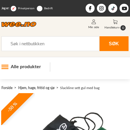
Jeg er:
Privatperson
Bedrift
Min side
0
Handlekurv
Søk
SØK
Alle produkter
Industri og anlegg
Forside
Hjem, hage, fritid og sjø
Slackline sett gul med bag
Skogsutstyr
Landbruksutstyr
-50 %
Hjem, hage, fritid og sjø
>
Vinter og snøutstyr