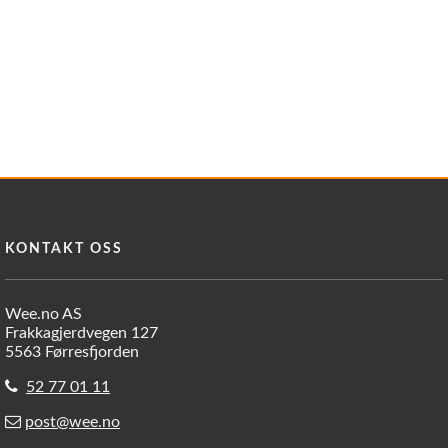
KONTAKT OSS
Wee.no AS
Frakkagjerdvegen 127
5563 Førresfjorden
52 77 01 11
post@wee.no