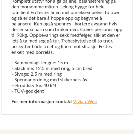
Komplett utstyr for å gå på line, balansetrening på
den morsomme måten. Lek og hygge for hele
familien! En fester linen mellom eksempelvis to trær,
og så er det bare å hoppe opp og begynne å
balansere. Kan også spennes i kortere avstand hvis
det er små barn som bruker den. Greier personer opp
til 90kg. Oppbevarings sekk medfølger, slik at den er
lett å ta med seg på tur. Trebeskyttelse til to trær,
beskytter både treet og linen mot slitasje. Festes
enkelt med borrelås.
- Sammenlagt lengde: 15 m
- Slackline: 12,5 m med ring, 5 cm bred
- Slynge: 2,5 m med ring
- Spennanordning med sikkerhetslås
– Bruddstyrke: 40 kN
- TÜV-godkjent
For mer informasjon kontakt
Vivian Wee