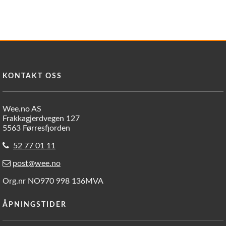
KONTAKT OSS
Wee.no AS
Frakkagjerdvegen 127
5563 Førresfjorden
52 77 01 11
post@wee.no
Org.nr NO970 998 136MVA
ÅPNINGSTIDER