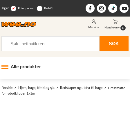
Jeg er:
Privatperson
Bedrift
Min side
0
Handlekurv
Søk
SØK
Alle produkter
Industri og anlegg
Forside
Hjem, hage, fritid og sjø
Redskaper og utstyr til hage
Gressmatte
Skogsutstyr
for robotklipper 1x1m
Landbruksutstyr
Hjem, hage, fritid og sjø
>
Vinter og snøutstyr