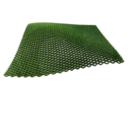
Reservedeler
Nye Wee produkter
Tilbud
Lagertømming
Aktuelt
Kundeservice
Leasing