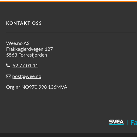
KONTAKT OSS
Wee.no AS
Frakkagjerdvegen 127
5563 Førresfjorden
52 77 01 11
post@wee.no
Org.nr NO970 998 136MVA