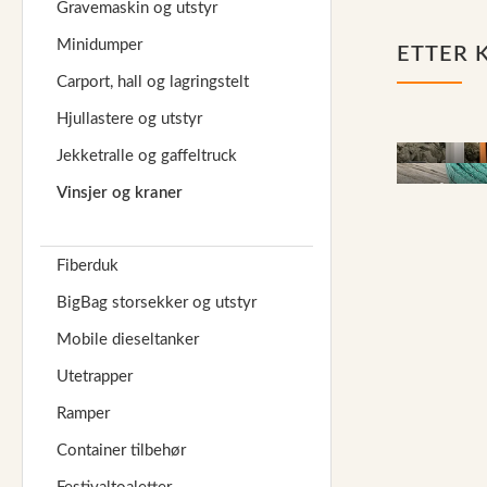
Gravemaskin og utstyr
Reservedeler
Minidumper
ETTER 
Nye Wee produkter
Carport, hall og lagringstelt
Tilbud
Hjullastere og utstyr
Lagertømming
Jekketralle og gaffeltruck
Kraner
Aktuelt
Løftered
Vinsjer og kraner
Kundeservice
Fiberduk
Leasing
BigBag storsekker og utstyr
Mobile dieseltanker
Utetrapper
Ramper
Container tilbehør