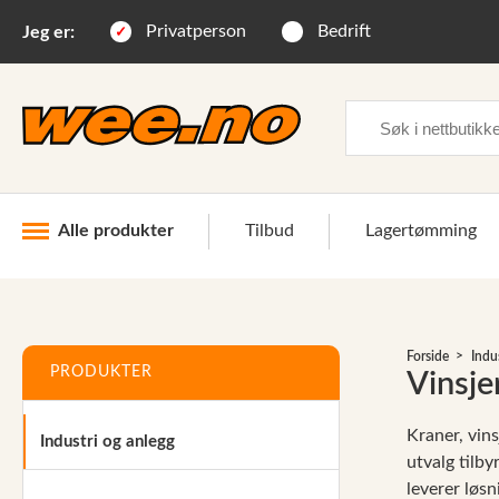
Privatperson
Bedrift
Jeg er:
Søk
Alle produkter
Tilbud
Lagertømming
Industri og anlegg
Forside
Indu
Skogsutstyr
PRODUKTER
Vinsje
Landbruksutstyr
Kraner, vins
Industri og anlegg
Hjem, hage, fritid og sjø
utvalg tilby
leverer løsn
Vinter og snøutstyr