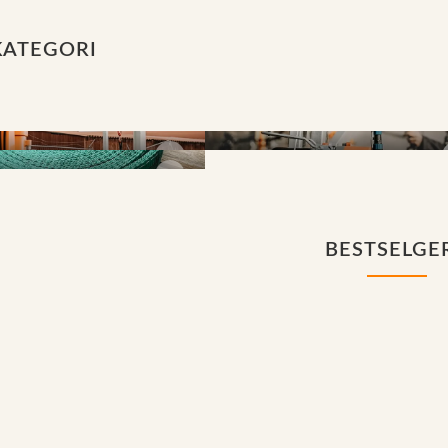
KATEGORI
Vinsjer
skaper
BESTSELGE