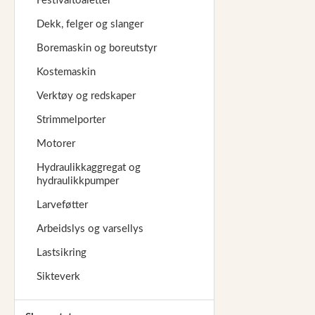
Festivaltoaletter
Dekk, felger og slanger
Boremaskin og boreutstyr
Kostemaskin
Verktøy og redskaper
Strimmelporter
Motorer
Hydraulikkaggregat og
hydraulikkpumper
Larveføtter
Arbeidslys og varsellys
Lastsikring
Sikteverk