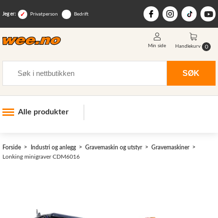
Jeg er:
Privatperson
Bedrift
Min side
0
Handlekurv
Søk
SØK
Alle produkter
Industri og anlegg
>
Forside
Industri og anlegg
Gravemaskin og utstyr
Gravemaskiner
Skogsutstyr
Lonking minigraver CDM6016
Landbruksutstyr
Hjem, hage, fritid og sjø
Vinter og snøutstyr