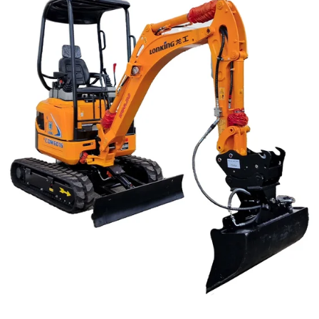
Reservedeler
Nye Wee produkter
Tilbud
Lagertømming
Aktuelt
Kundeservice
Leasing