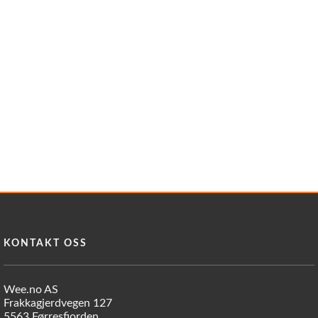
KONTAKT OSS
Wee.no AS
Frakkagjerdvegen 127
5563 Førresfjorden