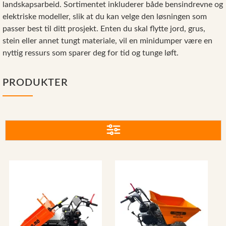
landskapsarbeid. Sortimentet inkluderer både bensindrevne og
Reservedeler
elektriske modeller, slik at du kan velge den løsningen som
Nye Wee produkter
passer best til ditt prosjekt. Enten du skal flytte jord, grus,
stein eller annet tungt materiale, vil en minidumper være en
Tilbud
nyttig ressurs som sparer deg for tid og tunge løft.
Lagertømming
Aktuelt
PRODUKTER
Kundeservice
Leasing