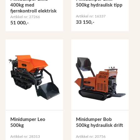
400kg med
500kg hydraulisk tipp
fjernkontroll elektrisk
Artikkel nr: 16337
Artikkel nr: 27266
33 150,-
51 000,-
Minidumper Leo
Minidumper Bob
500kg
500kg hydraulisk drift
Artikkel nr: 28313
Artikkel nr: 20756