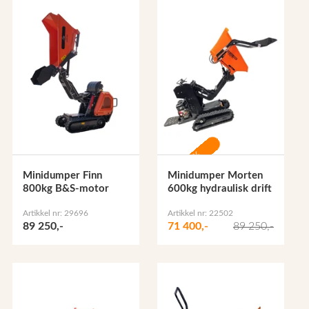
-20%
Minidumper Finn
Minidumper Morten
800kg B&S-motor
600kg hydraulisk drift
Artikkel nr: 29696
Artikkel nr: 22502
89 250,-
71 400,-
89 250,-