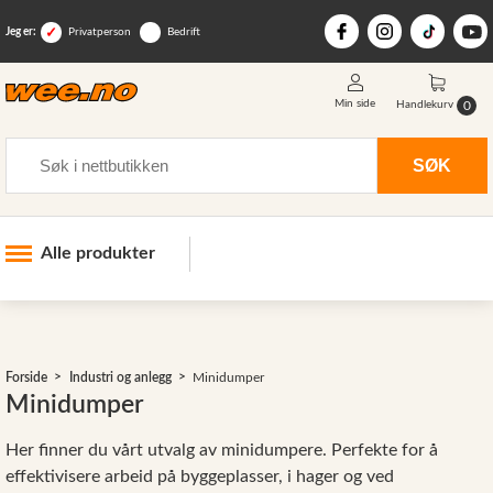
Jeg er:
Privatperson
Bedrift
Min side
0
Handlekurv
Søk
SØK
Alle produkter
Industri og anlegg
>
Skogsutstyr
Forside
Industri og anlegg
Minidumper
Landbruksutstyr
Minidumper
Hjem, hage, fritid og sjø
Her finner du vårt utvalg av minidumpere. Perfekte for å
Vinter og snøutstyr
effektivisere arbeid på byggeplasser, i hager og ved