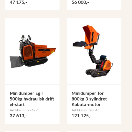
47 175,-
56 000,-
Minidumper Egil
Minidumper Tor
500kg hydraulisk drift
800kg 3 sylindret
el-start
Kubota-motor
Artikkel nr: 29697
Artikkel nr: 28845
37 613,-
121 125,-