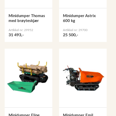
Minidumper Thomas
Minidumper Astrix
med brøyteskjær
600 kg
Artikkel nr: 29952
Artikkel nr: 29700
31 493,-
25 500,-
Minidumper Eline
Minidumper Emil