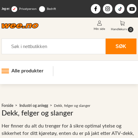
Jeg er:
Privatperson
Bedrift
Min side
0
Handlekurv
Søk
SØK
Alle produkter
Industri og anlegg
>
Skogsutstyr
Forside
Industri og anlegg
Dekk, felger og slanger
Landbruksutstyr
Dekk, felger og slanger
Hjem, hage, fritid og sjø
Her finner du alt du trenger for å sikre optimal ytelse og
Vinter og snøutstyr
sikkerhet for ditt kjøretøy, enten du er på jakt etter ATV-dekk,