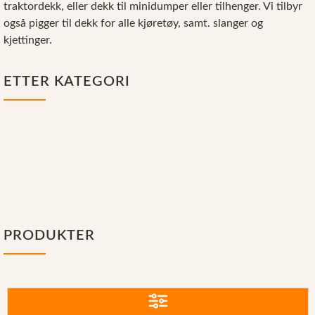
traktordekk, eller dekk til minidumper eller tilhenger. Vi tilbyr
Reservedeler
også pigger til dekk for alle kjøretøy, samt. slanger og
Nye Wee produkter
kjettinger.
Tilbud
ETTER KATEGORI
Lagertømming
Aktuelt
Kundeservice
Dekk til ATV &
Dekk til jordbruk
Leasing
Små dekk & hjul til
tilbehør
Slanger
div. maskiner &
Pigger til dekk
Kjettinger til dekk
utstyr
PRODUKTER