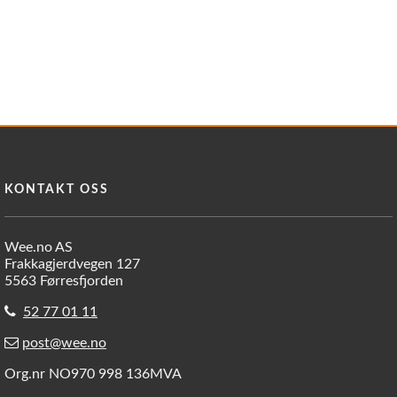
KONTAKT OSS
Wee.no AS
Frakkagjerdvegen 127
5563 Førresfjorden
52 77 01 11
post@wee.no
Org.nr NO970 998 136MVA