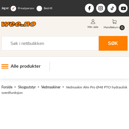
Jeg er:
Privatperson
Bedrift
Min side
0
Handlekurv
Søk
SØK
Alle produkter
Industri og anlegg
Forside
Skogsutstyr
Vedmaskiner
Vedmaskin Alm Pro Ø48 PTO hydraulisk
Skogsutstyr
>
sverdfunksjon
Landbruksutstyr
Hjem, hage, fritid og sjø
Vinter og snøutstyr