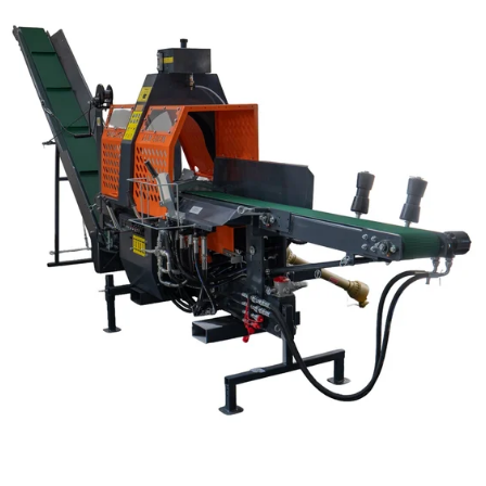
Reservedeler
Nye Wee produkter
Tilbud
Lagertømming
Aktuelt
Kundeservice
Leasing