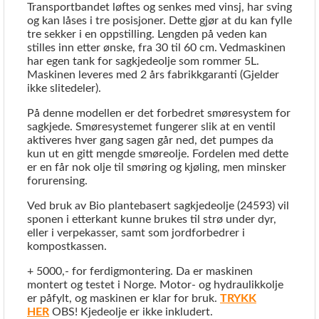
Transportbandet løftes og senkes med vinsj, har sving
og kan låses i tre posisjoner. Dette gjør at du kan fylle
tre sekker i en oppstilling. Lengden på veden kan
stilles inn etter ønske, fra 30 til 60 cm. Vedmaskinen
har egen tank for sagkjedeolje som rommer 5L.
Maskinen leveres med 2 års fabrikkgaranti (Gjelder
ikke slitedeler).
På denne modellen er det forbedret smøresystem for
sagkjede. Smøresystemet fungerer slik at en ventil
aktiveres hver gang sagen går ned, det pumpes da
kun ut en gitt mengde smøreolje. Fordelen med dette
er en får nok olje til smøring og kjøling, men minsker
forurensing.
Ved bruk av Bio plantebasert sagkjedeolje (24593) vil
sponen i etterkant kunne brukes til strø under dyr,
eller i verpekasser, samt som jordforbedrer i
kompostkassen.
+ 5000,- for ferdigmontering. Da er maskinen
montert og testet i Norge. Motor- og hydraulikkolje
er påfylt, og maskinen er klar for bruk.
TRYKK
HER
OBS! Kjedeolje er ikke inkludert.