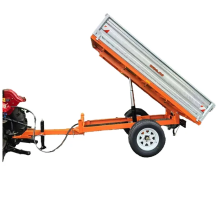
Reservedeler
Nye Wee produkter
Tilbud
Lagertømming
Aktuelt
Kundeservice
Leasing