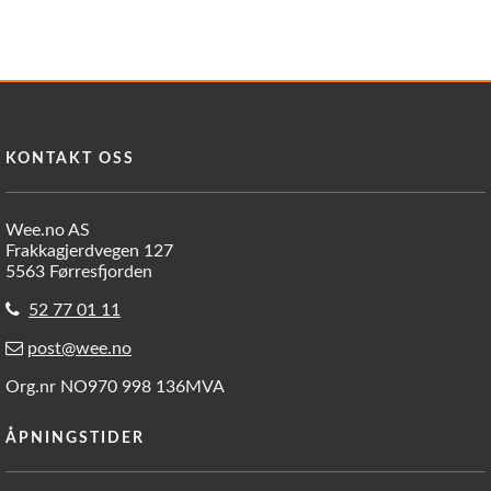
KONTAKT OSS
Wee.no AS
Frakkagjerdvegen 127
5563 Førresfjorden
52 77 01 11
post@wee.no
Org.nr NO970 998 136MVA
ÅPNINGSTIDER