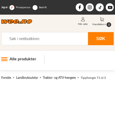
Jeg er:
Privatperson
Bedrift
Min side
0
Handlekurv
Søk
SØK
Alle produkter
Industri og anlegg
Forside
Landbruksutstyr
Traktor- og ATV-hengere
Tipphenger T1.6/2
Skogsutstyr
Landbruksutstyr
>
Hjem, hage, fritid og sjø
Vinter og snøutstyr