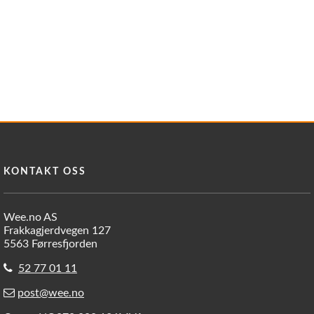
KONTAKT OSS
Wee.no AS
Frakkagjerdvegen 127
5563 Førresfjorden
52 77 01 11
post@wee.no