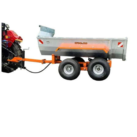
Reservedeler
Nye Wee produkter
Tilbud
Lagertømming
Aktuelt
Kundeservice
Leasing