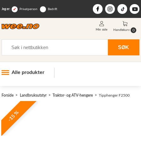
Jeg er:
Privatperson
Bedrift
Min side
0
Handlekurv
Søk
SØK
Alle produkter
Industri og anlegg
Forside
Landbruksutstyr
Traktor- og ATV-hengere
Tipphenger F2500
Skogsutstyr
Landbruksutstyr
>
-15 %
Hjem, hage, fritid og sjø
Vinter og snøutstyr