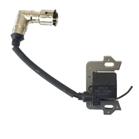
Reservedeler
>
Nye Wee produkter
Tilbud
Lagertømming
Aktuelt
Kundeservice
Leasing