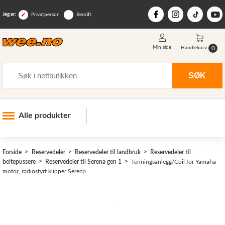
Jeg er:
Privatperson
Bedrift
Min side
0
Handlekurv
Søk
SØK
Alle produkter
Industri og anlegg
Forside
Reservedeler
Reservedeler til landbruk
Reservedeler til
Skogsutstyr
beitepussere
Reservedeler til Serena gen 1
Tenningsanlegg/Coil for Yamaha
motor, radiostyrt klipper Serena
Landbruksutstyr
Hjem, hage, fritid og sjø
Vinter og snøutstyr