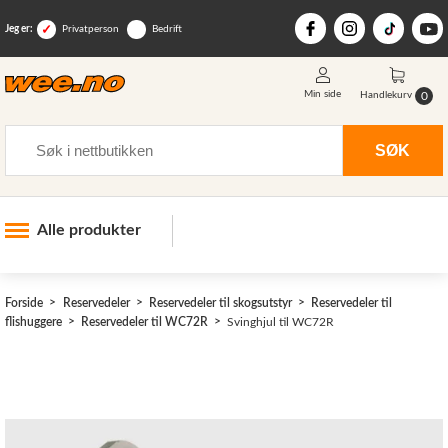
Jeg er:
Privatperson
Bedrift
Min side
0
Handlekurv
Søk
SØK
Alle produkter
Industri og anlegg
Forside
Reservedeler
Reservedeler til skogsutstyr
Reservedeler til
Skogsutstyr
flishuggere
Reservedeler til WC72R
Svinghjul til WC72R
Landbruksutstyr
Hjem, hage, fritid og sjø
Vinter og snøutstyr