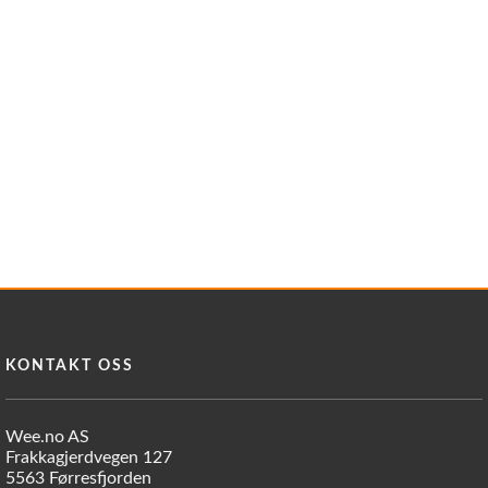
KONTAKT OSS
Wee.no AS
Frakkagjerdvegen 127
5563 Førresfjorden