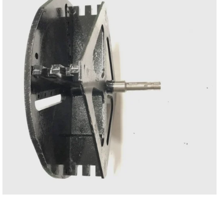
Reservedeler
>
Nye Wee produkter
Tilbud
Lagertømming
Aktuelt
Kundeservice
Leasing