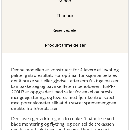
Video
Tilbehør
Reservedeler
Produktanmeldelser
Denne modellen er konstruert for å levere et jevnt og
pålitelig strøresultat. For optimal funksjon anbefales
det å bruke salt eller gjødsel, ettersom fuktige masser
kan pakke seg og påvirke flyten i beholderen. ESPR-
200LB er oppgradert med vaier for enkel og presis
mengdejustering, og leveres med fjernkontrollkabel
med potensiometer slik at du styrer spredemengden
direkte fra førerplassen.
Den lave egenvekten gjør den enkel å håndtere ved
både montering og flytting, og den solide trekassen
den leveres i, gir trygg lagring og sikker transport