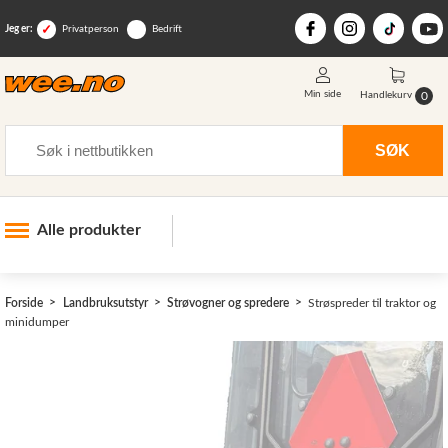
Jeg er:
Privatperson
Bedrift
Min side
0
Handlekurv
Søk
SØK
Alle produkter
Industri og anlegg
Forside
Landbruksutstyr
Strøvogner og spredere
Strøspreder til traktor og
Skogsutstyr
minidumper
Landbruksutstyr
>
Hjem, hage, fritid og sjø
Vinter og snøutstyr