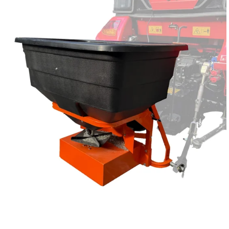
Reservedeler
Nye Wee produkter
Tilbud
Lagertømming
Aktuelt
Kundeservice
Leasing