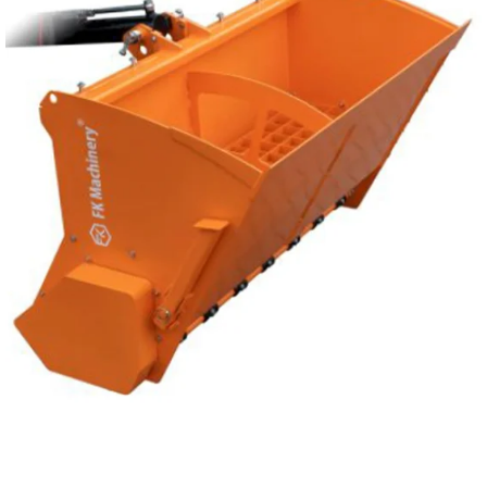
Reservedeler
Nye Wee produkter
Tilbud
Lagertømming
Aktuelt
Kundeservice
Leasing