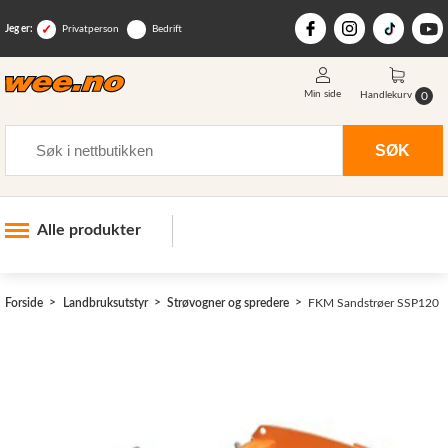
Jeg er:
Privatperson
Bedrift
Min side
0
Handlekurv
Søk
SØK
Alle produkter
Industri og anlegg
Forside
Landbruksutstyr
Strøvogner og spredere
FKM Sandstrøer SSP120
Skogsutstyr
Landbruksutstyr
>
Hjem, hage, fritid og sjø
Vinter og snøutstyr