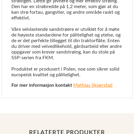
strøingen. Dette gir jevnere og mer effektiv strøing.
Den har en strøbredde på 1,2 meter, som gjør at du
kan strø fortau, gangstier, og andre område raskt og
effektivt.
Våre selvlastende sandstrøere er utviklet for å møte
de høyeste standardene for pålitelighet og ytelse, og
de er det perfekte tillegget til din traktorflåte. Enten
du driver med veivedlikehold, gårdsarbeid eller andre
oppgaver som krever sandstrøing, kan du stole på
SSP-serien fra FKM.
Produktet er produsert i Polen, noe som sikrer solid
europeisk kvalitet og pålitelighet.
For mer informasjon kontakt
Mathias Skjærstad
RELATERTE PRODUKTER