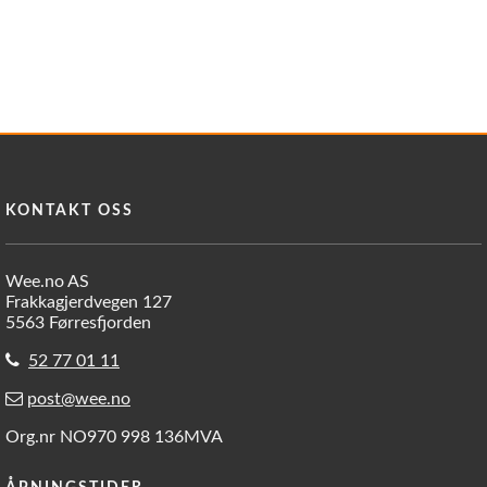
KONTAKT OSS
Wee.no AS
Frakkagjerdvegen 127
5563 Førresfjorden
52 77 01 11
post@wee.no
Org.nr NO970 998 136MVA