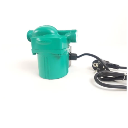
Reservedeler
>
Nye Wee produkter
Tilbud
Lagertømming
Aktuelt
Kundeservice
Leasing