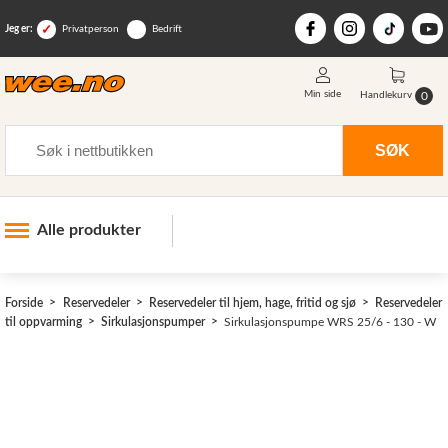
Jeg er:
Privatperson
Bedrift
Min side
0
Handlekurv
Søk
SØK
Alle produkter
Industri og anlegg
Forside
Reservedeler
Reservedeler til hjem, hage, fritid og sjø
Reservedeler
Skogsutstyr
til oppvarming
Sirkulasjonspumper
Sirkulasjonspumpe WRS 25/6 - 130 - W
Landbruksutstyr
Hjem, hage, fritid og sjø
Vinter og snøutstyr