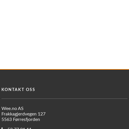
KONTAKT OSS
Wee.no AS
Frakkagjerdvegen 127
5563 Førresfjorden