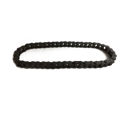
Reservedeler
>
Nye Wee produkter
Tilbud
Lagertømming
Aktuelt
Kundeservice
Leasing