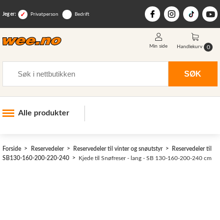
Jeg er:
Privatperson
Bedrift
Min side
0
Handlekurv
Søk
SØK
Alle produkter
Industri og anlegg
Forside
Reservedeler
Reservedeler til vinter og snøutstyr
Reservedeler til
Skogsutstyr
SB130-160-200-220-240
Kjede til Snøfreser - lang - SB 130-160-200-240 cm
Landbruksutstyr
Hjem, hage, fritid og sjø
Vinter og snøutstyr