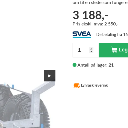
om til en slede som funger
3 188,-
Pris ekskl. mva: 2 550,-
Delbetaling fra 1
Antall
Legg
Antall på lager:
21
▶
Lynrask levering