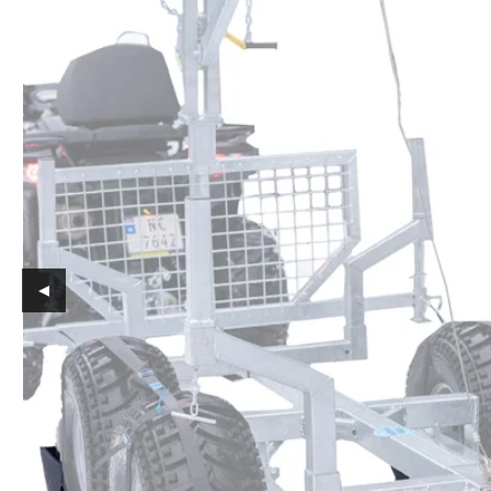
Reservedeler
Nye Wee produkter
Tilbud
Lagertømming
Aktuelt
Kundeservice
Leasing
◀