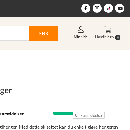
SØK
Min side
Handlekurv
0
nger
ggihenger. Med dette skisettet kan du enkelt gjøre hengeren