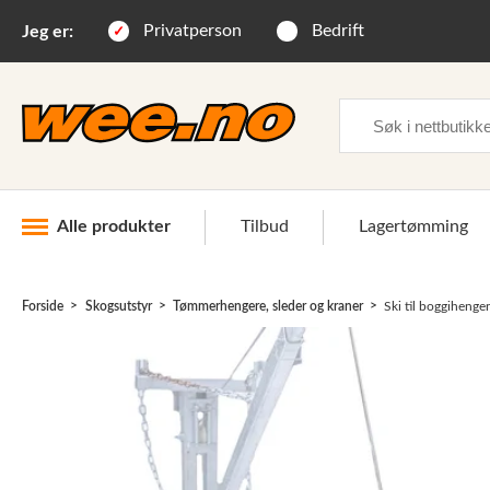
Privatperson
Bedrift
Jeg er:
Søk
Alle produkter
Tilbud
Lagertømming
Forside
Skogsutstyr
Tømmerhengere, sleder og kraner
Ski til boggihenger
Industri og anlegg
Skogsutstyr
Landbruksutstyr
Hjem, hage, fritid og sjø
Vinter og snøutstyr