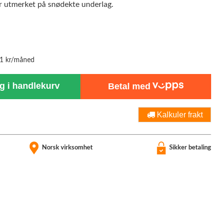
er utmerket på snødekte underlag.
61 kr/måned
 i handlekurv
Betal med
Kalkuler frakt
Norsk virksomhet
Sikker betaling