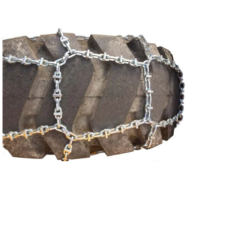
Reservedeler
Nye Wee produkter
Tilbud
Lagertømming
Aktuelt
Kundeservice
Leasing