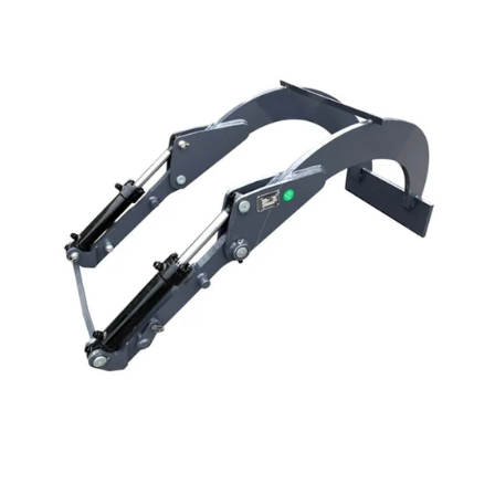
Reservedeler
Nye Wee produkter
Tilbud
Lagertømming
Aktuelt
Kundeservice
Leasing