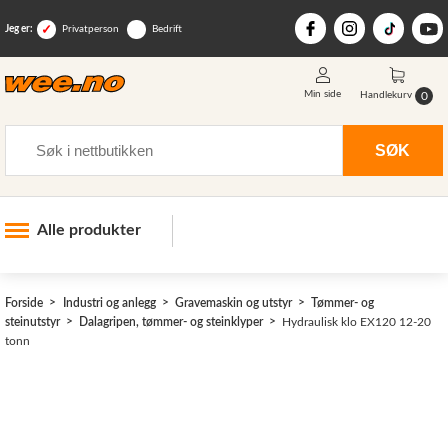
Jeg er:
Privatperson
Bedrift
Min side
0
Handlekurv
Søk
SØK
Alle produkter
Industri og anlegg
>
Forside
Industri og anlegg
Gravemaskin og utstyr
Tømmer- og
Skogsutstyr
steinutstyr
Dalagripen, tømmer- og steinklyper
Hydraulisk klo EX120 12-20
tonn
Landbruksutstyr
Hjem, hage, fritid og sjø
Vinter og snøutstyr