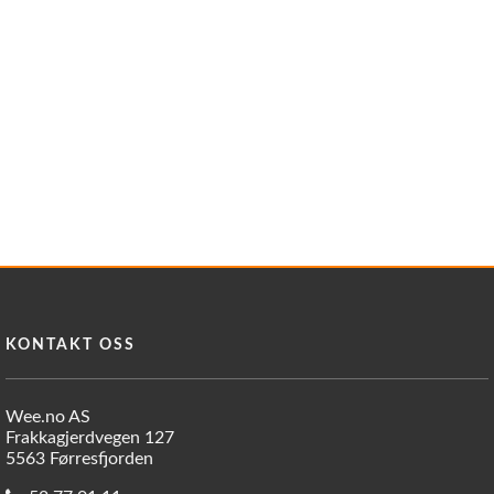
KONTAKT OSS
Wee.no AS
Frakkagjerdvegen 127
5563 Førresfjorden