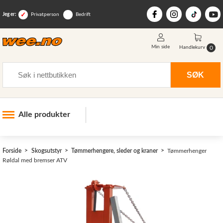
Jeg er:
Privatperson
Bedrift
Min side
0
Handlekurv
Søk
SØK
Alle produkter
Industri og anlegg
Forside
Skogsutstyr
Tømmerhengere, sleder og kraner
Tømmerhenger
Skogsutstyr
>
Røldal med bremser ATV
Landbruksutstyr
Hjem, hage, fritid og sjø
Vinter og snøutstyr