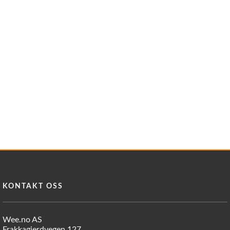
KONTAKT OSS
Wee.no AS
Frakkagjerdvegen 127