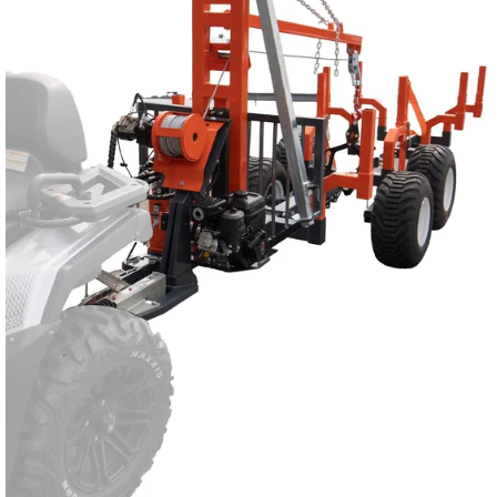
Reservedeler
Nye Wee produkter
Tilbud
Lagertømming
Aktuelt
Kundeservice
Leasing