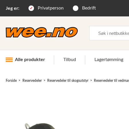
Privatperson
Bedrift
Jeg er:
Søk
Alle produkter
Tilbud
Lagertømming
Forside
Reservedeler
Reservedeler til skogsutstyr
Reservedeler til vedma
Industri og anlegg
Skogsutstyr
Landbruksutstyr
Hjem, hage, fritid og sjø
Vinter og snøutstyr