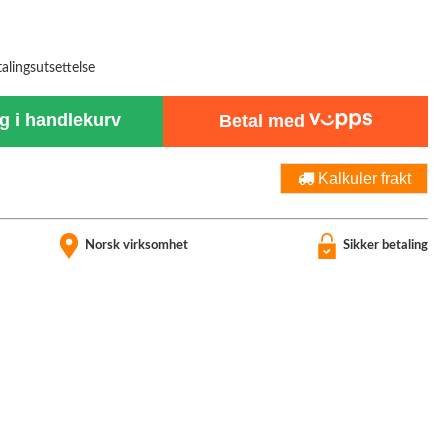
talingsutsettelse
 i handlekurv
Betal med
Kalkuler frakt
Norsk virksomhet
Sikker betaling