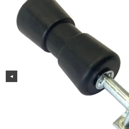
Reservedeler
Nye Wee produkter
Tilbud
Lagertømming
Aktuelt
Kundeservice
Leasing
◀