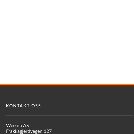
KONTAKT OSS
Wee.no AS
Frakkagjerdvegen 127