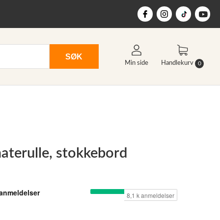
SØK
Min side
Handlekurv
0
 materulle, stokkebord