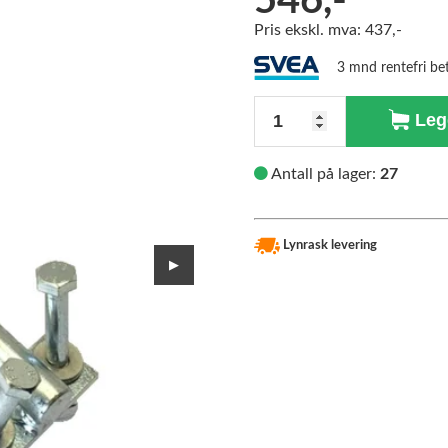
546,-
Pris ekskl. mva: 437,-
>
3 mnd rentefri be
Antall
Legg
Antall på lager:
27
Lynrask levering
▶