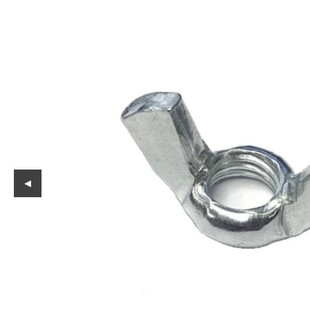
Reservedeler
Nye Wee produkter
Tilbud
Lagertømming
Aktuelt
Kundeservice
Leasing
◀