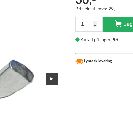
36,-
Pris ekskl. mva: 29,-
>
Antall
Legg
Antall på lager:
96
Lynrask levering
▶