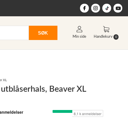
SØK
Min side
Handlekurv
0
er XL
 utblåserhals, Beaver XL