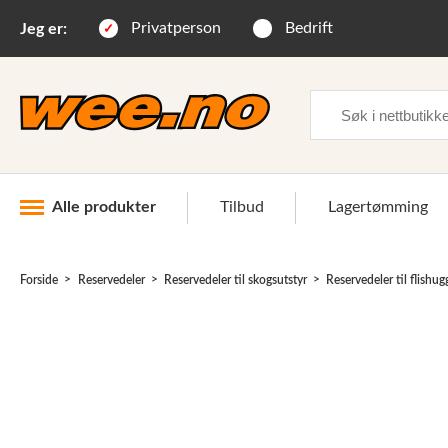
Privatperson
Bedrift
Jeg er:
Søk
Alle produkter
Tilbud
Lagertømming
Forside
Reservedeler
Reservedeler til skogsutstyr
Reservedeler til flishug
Industri og anlegg
Skogsutstyr
Landbruksutstyr
Hjem, hage, fritid og sjø
Vinter og snøutstyr