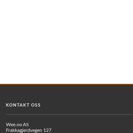
KONTAKT OSS
Wee.no AS
Frakkagjerdvegen 127