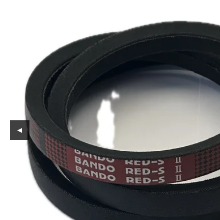
Reservedeler
Nye Wee produkter
Tilbud
Lagertømming
Aktuelt
Kundeservice
Leasing
◀