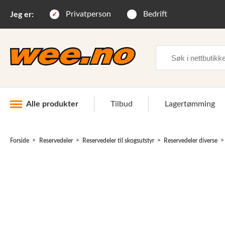
Privatperson
Bedrift
Jeg er:
Søk
Alle produkter
Tilbud
Lagertømming
Forside
Reservedeler
Reservedeler til skogsutstyr
Reservedeler diverse
Industri og anlegg
Skogsutstyr
Landbruksutstyr
Hjem, hage, fritid og sjø
Vinter og snøutstyr