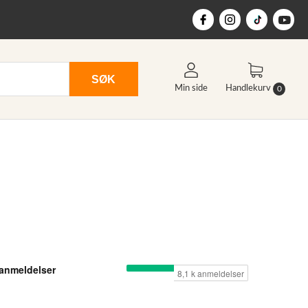
SØK
Min side
Handlekurv
0