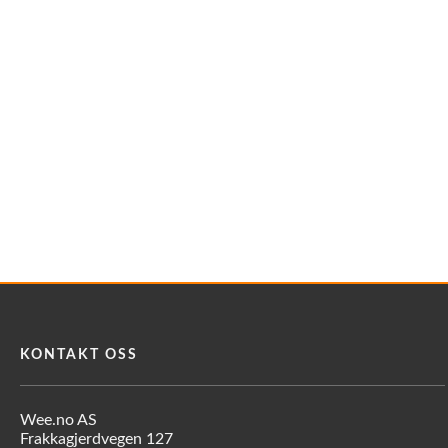
KONTAKT OSS
Wee.no AS
Frakkagjerdvegen 127