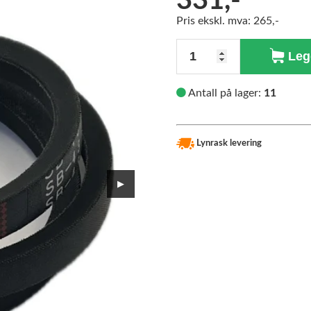
331,-
Pris ekskl. mva: 265,-
>
Antall
Legg
Antall på lager:
11
Lynrask levering
▶