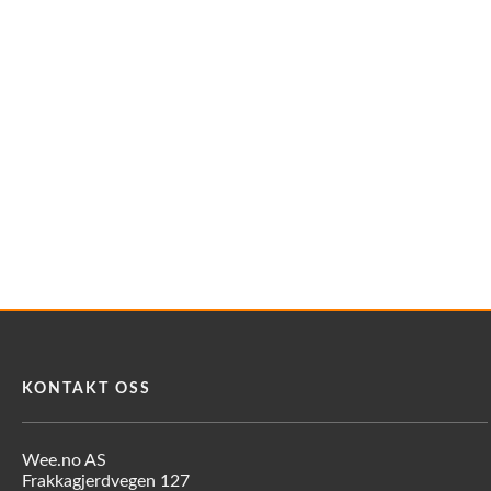
KONTAKT OSS
Wee.no AS
Frakkagjerdvegen 127