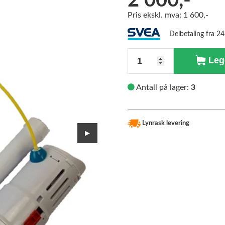
2 000,-
Pris ekskl. mva: 1 600,-
>
Delbetaling fra 2
Antall
Legg
Antall på lager:
3
Lynrask levering
▶