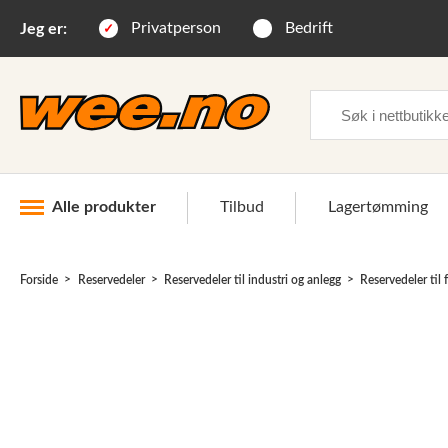
Privatperson
Bedrift
Jeg er:
Søk
Alle produkter
Tilbud
Lagertømming
Forside
Reservedeler
Reservedeler til industri og anlegg
Reservedeler til
Industri og anlegg
Skogsutstyr
Landbruksutstyr
Hjem, hage, fritid og sjø
Vinter og snøutstyr