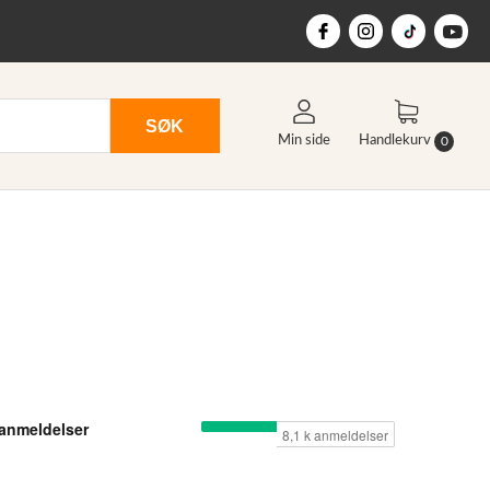
SØK
Min side
Handlekurv
0