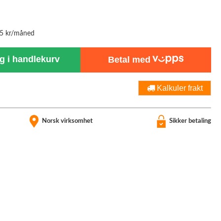
45 kr/måned
 i handlekurv
Betal med
Kalkuler frakt
Norsk virksomhet
Sikker betaling