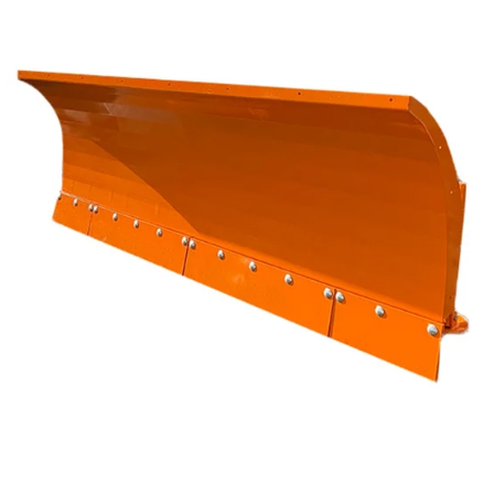
Reservedeler
Nye Wee produkter
Tilbud
Lagertømming
Aktuelt
Kundeservice
Leasing