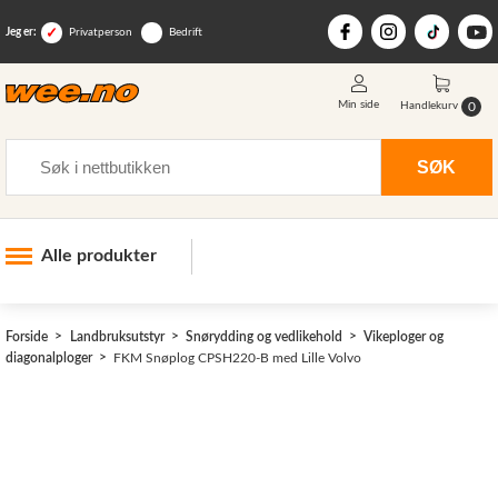
Jeg er:
Privatperson
Bedrift
Min side
0
Handlekurv
Søk
SØK
Alle produkter
Industri og anlegg
Forside
Landbruksutstyr
Snørydding og vedlikehold
Vikeploger og
Skogsutstyr
diagonalploger
FKM Snøplog CPSH220-B med Lille Volvo
Landbruksutstyr
>
Hjem, hage, fritid og sjø
Vinter og snøutstyr