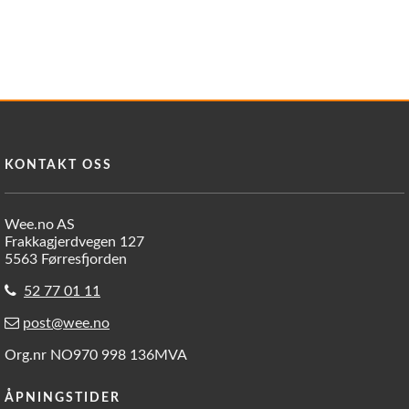
KONTAKT OSS
Wee.no AS
Frakkagjerdvegen 127
5563 Førresfjorden
52 77 01 11
post@wee.no
Org.nr NO970 998 136MVA
ÅPNINGSTIDER