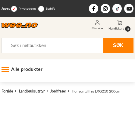
Jeg er:
Privatperson
Bedrift
Min side
0
Handlekurv
Søk
SØK
Alle produkter
Industri og anlegg
Forside
Landbruksutstyr
Jordfreser
Horisontalfres LXG210 200cm
Skogsutstyr
Landbruksutstyr
>
Hjem, hage, fritid og sjø
Vinter og snøutstyr