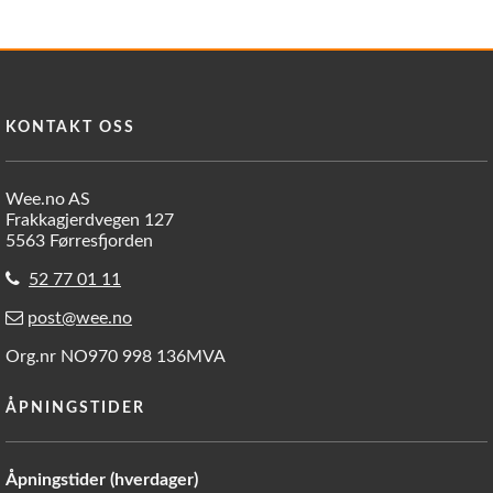
KONTAKT OSS
Wee.no AS
Frakkagjerdvegen 127
5563 Førresfjorden
52 77 01 11
post@wee.no
Org.nr NO970 998 136MVA
ÅPNINGSTIDER
Åpningstider (hverdager)