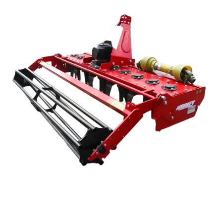
Reservedeler
Nye Wee produkter
Tilbud
Lagertømming
Aktuelt
Kundeservice
Leasing