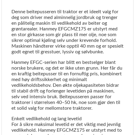
Denne beitepusseren til traktor er et ideelt valg for
deg som driver med alminnelig jordbruk og trenger
en pålitelig maskin til vedlikehold av beiter og
grøntarealer. Hanmey EFGCMZ175 er utstyrt med
en stor girkasse som gir plass til mer olje, noe som
sikrer optimal kjøling selv under krevende forhold.
Maskinen håndterer virke opptil 40 mm og er spesielt
godt egnet til gresstuer, lyssiv og sølvbunke.
Hanmey EFGC-serien har blitt en bestselger blant
norske brukere, og det er ikke uten grunn. Her får du
en kraftig beitepusser til en fornuftig pris, kombinert
med høy driftssikkerhet og minimalt
vedlikeholdsbehov. Den økte oljekapasiteten bidrar
til stabil drift og forlenger levetiden på maskinen,
selv ved intensiv bruk. Beitepusseren passer for
traktorer i størrelsen 40–50 hk, noe som gjør den til
et solid valg for mellomstore traktorer.
Enkelt vedlikehold og lang levetid
For å sikre maksimal levetid er det viktig med jevnlig
vedlikehold. Hanmey EFGCMZ175 er utstyrt med to