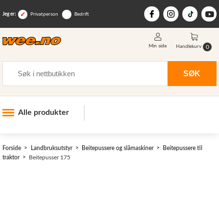
Jeg er:
Privatperson
Bedrift
Min side
0
Handlekurv
Søk
SØK
Alle produkter
Industri og anlegg
Forside
Landbruksutstyr
Beitepussere og slåmaskiner
Beitepussere til
Skogsutstyr
traktor
Beitepusser 175
Landbruksutstyr
>
Hjem, hage, fritid og sjø
Vinter og snøutstyr