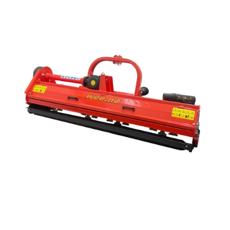
Reservedeler
Nye Wee produkter
Tilbud
Lagertømming
Aktuelt
Kundeservice
Leasing