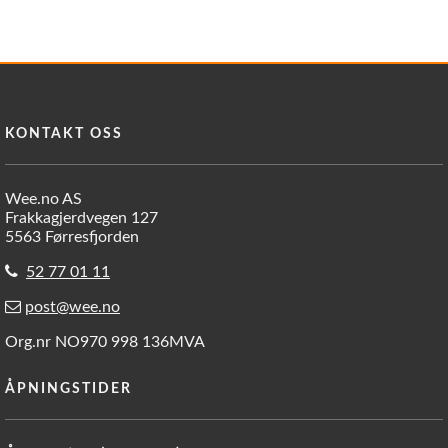
KONTAKT OSS
Wee.no AS
Frakkagjerdvegen 127
5563 Førresfjorden
52 77 01 11
post@wee.no
Org.nr NO970 998 136MVA
ÅPNINGSTIDER