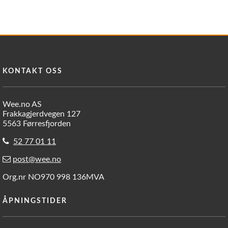
KONTAKT OSS
Wee.no AS
Frakkagjerdvegen 127
5563 Førresfjorden
52 77 01 11
post@wee.no
Org.nr NO970 998 136MVA
ÅPNINGSTIDER