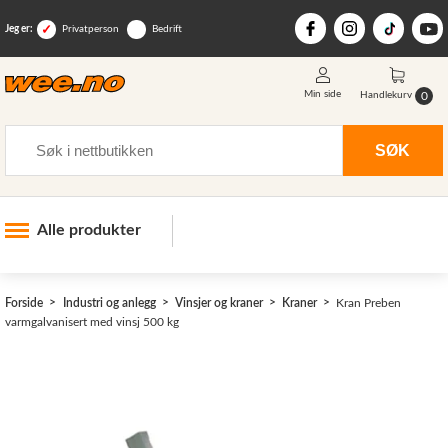
Jeg er:
Privatperson
Bedrift
Min side
0
Handlekurv
Søk
SØK
Alle produkter
Industri og anlegg
>
Forside
Industri og anlegg
Vinsjer og kraner
Kraner
Kran Preben
Skogsutstyr
varmgalvanisert med vinsj 500 kg
Landbruksutstyr
Hjem, hage, fritid og sjø
Vinter og snøutstyr