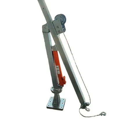
Reservedeler
Nye Wee produkter
Tilbud
Lagertømming
Aktuelt
Kundeservice
Leasing