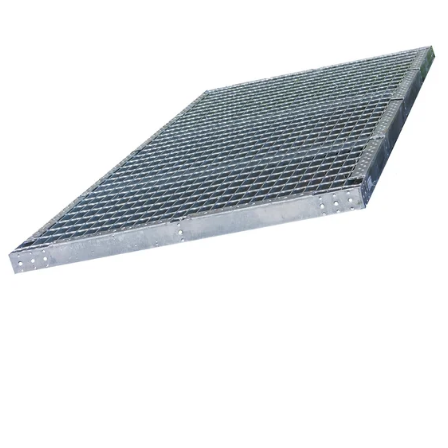
Reservedeler
Nye Wee produkter
Tilbud
Lagertømming
Aktuelt
Kundeservice
Leasing