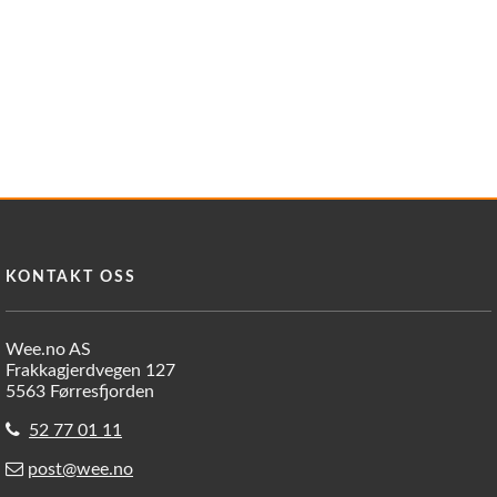
KONTAKT OSS
Wee.no AS
Frakkagjerdvegen 127
5563 Førresfjorden
52 77 01 11
post@wee.no