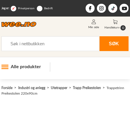
Jeg er:
Privatperson
Bedrift
Min side
0
Handlekurv
Søk
SØK
Alle produkter
Industri og anlegg
>
Forside
Industri og anlegg
Utetrapper
Trapp Preikestolen
Trappetrinn
Skogsutstyr
Preikestolen 220x90cm
Landbruksutstyr
Hjem, hage, fritid og sjø
Vinter og snøutstyr