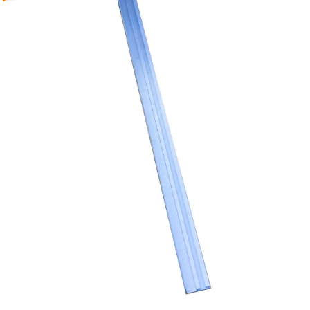
Reservedeler
Nye Wee produkter
Tilbud
Lagertømming
Aktuelt
Kundeservice
Leasing