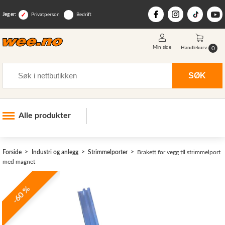
Jeg er:
Privatperson
Bedrift
Min side
0
Handlekurv
Søk
SØK
Alle produkter
Industri og anlegg
>
Forside
Industri og anlegg
Strimmelporter
Brakett for vegg til strimmelport
Skogsutstyr
med magnet
Landbruksutstyr
-60 %
Hjem, hage, fritid og sjø
Vinter og snøutstyr