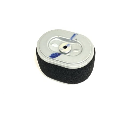
Reservedeler
>
Nye Wee produkter
Tilbud
Lagertømming
Aktuelt
Kundeservice
Leasing