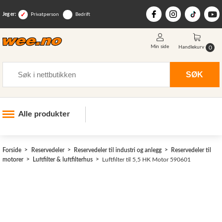
Jeg er:
Privatperson
Bedrift
Min side
0
Handlekurv
Søk
SØK
Alle produkter
Industri og anlegg
Forside
Reservedeler
Reservedeler til industri og anlegg
Reservedeler til
Skogsutstyr
motorer
Luftfilter & luftfilterhus
Luftfilter til 5,5 HK Motor 590601
Landbruksutstyr
Hjem, hage, fritid og sjø
Vinter og snøutstyr