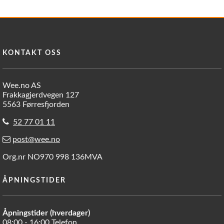
KONTAKT OSS
Wee.no AS
Frakkagjerdvegen 127
5563 Førresfjorden
52 77 01 11
post@wee.no
Org.nr NO970 998 136MVA
ÅPNINGSTIDER
Åpningstider (hverdager)
08:00 - 16:00 Telefon