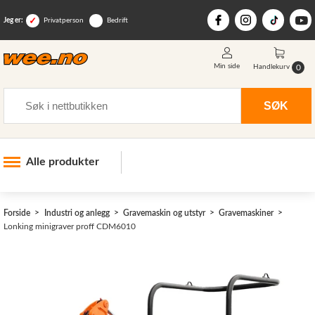
Jeg er:
Privatperson
Bedrift
Min side
0
Handlekurv
Søk
SØK
Alle produkter
Industri og anlegg
>
Forside
Industri og anlegg
Gravemaskin og utstyr
Gravemaskiner
Skogsutstyr
Lonking minigraver proff CDM6010
Landbruksutstyr
Hjem, hage, fritid og sjø
Vinter og snøutstyr