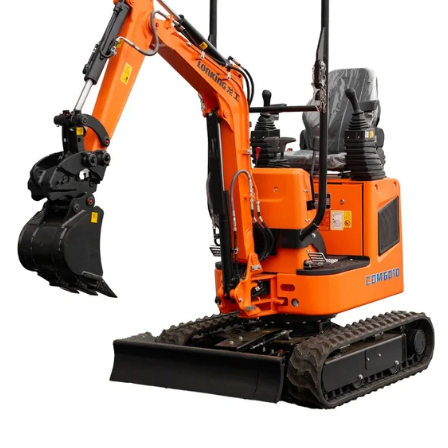
Reservedeler
Nye Wee produkter
Tilbud
Lagertømming
Aktuelt
Kundeservice
Leasing