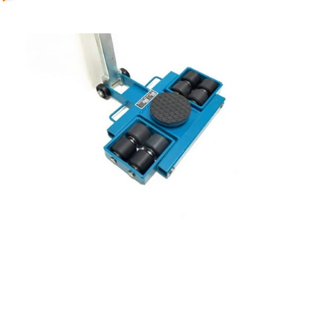
Reservedeler
Nye Wee produkter
Tilbud
Lagertømming
Aktuelt
Kundeservice
Leasing