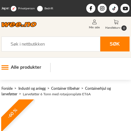
Jeg er:
Privatperson
Bedrift
Min side
0
Handlekurv
Søk
SØK
Alle produkter
Industri og anlegg
>
Forside
Industri og anlegg
Container tilbehør
Containerhjul og
Skogsutstyr
larveføtter
Larveføtter 6 Tonn med rotasjonsplate ET6A
Landbruksutstyr
-60 %
Hjem, hage, fritid og sjø
Vinter og snøutstyr