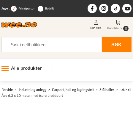
Jeg er:
Privatperson
Bedrift
Min side
0
Handlekurv
Søk
SØK
Alle produkter
Industri og anlegg
>
Forside
Industri og anlegg
Carport, hall og lagringstelt
Stålhaller
Stålhall
Skogsutstyr
Åse 6,3 x 10 meter med isolert leddport
Landbruksutstyr
Hjem, hage, fritid og sjø
Vinter og snøutstyr