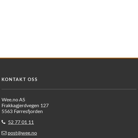
KONTAKT OSS
Wee.no AS
Frakkagjerdvegen 127
5563 Førresfjorden
52 77 01 11
post@wee.no