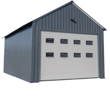
Reservedeler
Nye Wee produkter
Tilbud
Lagertømming
Aktuelt
Kundeservice
Leasing