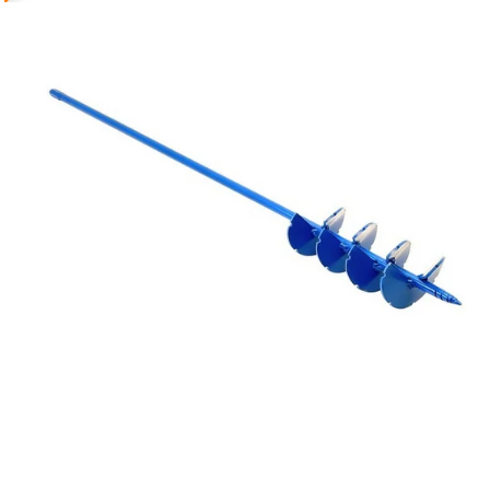
Reservedeler
Nye Wee produkter
Tilbud
Lagertømming
Aktuelt
Kundeservice
Leasing