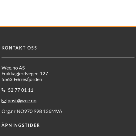
KONTAKT OSS
Wee.no AS
Frakkagjerdvegen 127
5563 Førresfjorden
52 77 01 11
post@wee.no
Org.nr NO970 998 136MVA
ÅPNINGSTIDER