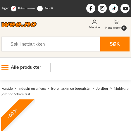
Jeg er:
Privatperson
Bedrift
Min side
0
Handlekurv
Søk
SØK
Alle produkter
Industri og anlegg
>
Forside
Industri og anlegg
Boremaskin og boreutstyr
Jordbor
Muldvarp
Skogsutstyr
jordbor 50mm fast
Landbruksutstyr
-60 %
Hjem, hage, fritid og sjø
Vinter og snøutstyr