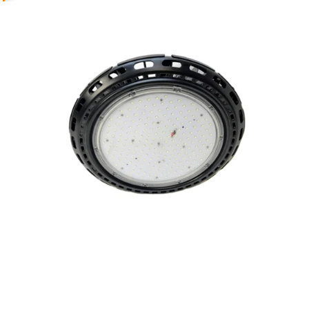
Reservedeler
Nye Wee produkter
Tilbud
Lagertømming
Aktuelt
Kundeservice
Leasing