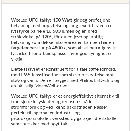
WeeLed UFO taklys 150 Watt gir deg profesjonell
belysning med høy ytelse og lang levetid. Med en
lysstyrke på hele 16 500 lumen og en bred
strålevinkel på 120°, får du en jevn og kraftig
belysning som dekker store arealer. Lampen har en
fargetemperatur på 4800K, som gir et naturlig hvitt
lys, ideelt for arbeidsplasser hvor god synlighet er
viktig.
Dette taklyset er konstruert for å tåle tøffe forhold,
med IP65-klassifisering som sikrer beskyttelse mot
støv og vann. Den er bygget med Philips LED-chip og
en pålitelig MeanWell-driver.
WeeLed UFO taklys er et energieffektivt alternativ til
tradisjonelle lyskilder og reduserer både
strømforbruk og vedlikeholdskostnader. Passer
perfekt til lagerhaller, industri- og
produksjonslokaler, verksted og garasje, idrettshaller
samt butikker med høyt tak.