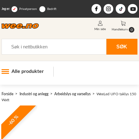
Jeg er:
Privatperson
Bedrift
Min side
0
Handlekurv
Søk
SØK
Alle produkter
Industri og anlegg
>
Forside
Industri og anlegg
Arbeidslys og varsellys
WeeLed UFO taklys 150
Skogsutstyr
Watt
Landbruksutstyr
-60 %
Hjem, hage, fritid og sjø
Vinter og snøutstyr